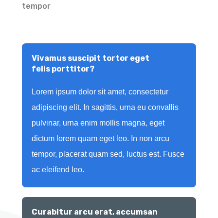
tempor
Vivamus suscipit tortor eget
felis porttitor?
Lorem ipsum dolor sit amet, consectetur
adipiscing elit. In sagittis, urna eu convallis
pulvinar, urna enim mollis magna, eget
dictum lorem quam eget leo. In non arcu
tempor, placerat quam sed, luctus est. Fusce
ac eleifend leo.
Curabitur arcu erat, accumsan